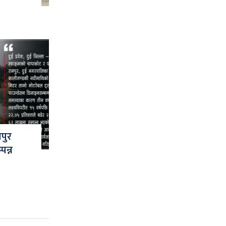
पुर
पन्न