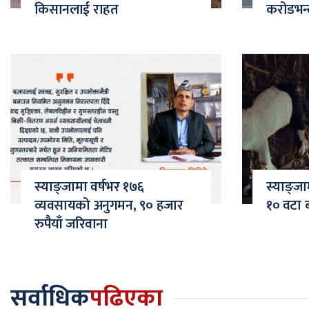
किसानलाई राहत
करोडभन्
स्याङ्जामा वर्षभर १७६
स्याङ्ज
व्यवसायको अनुगमन, ९० हजार
१० वटा ब
रुपैयाँ जरिवाना
सर्वाधिक
पढिएका