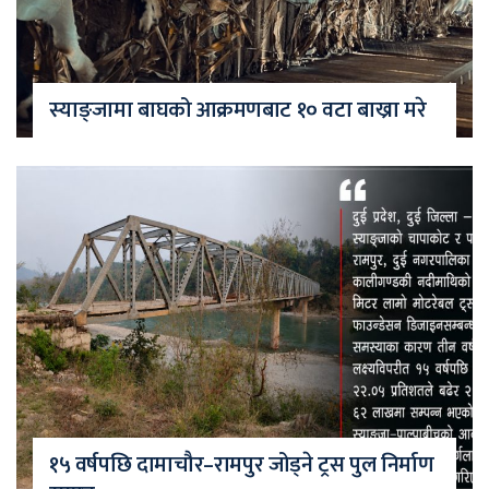
स्याङ्जामा बाघको आक्रमणबाट १० वटा बाख्रा मरे
१५ वर्षपछि दामाचौर–रामपुर जोड्ने ट्रस पुल निर्माण