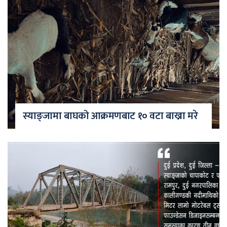
स्याङ्जामा बाघको आक्रमणबाट १० वटा बाख्रा मरे