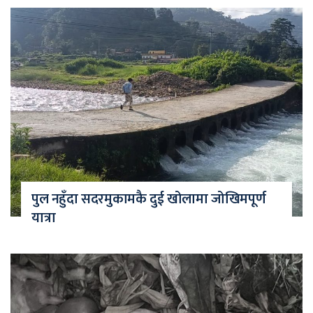
पुल नहुँदा सदरमुकामकै दुई खोलामा जोखिमपूर्ण
यात्रा