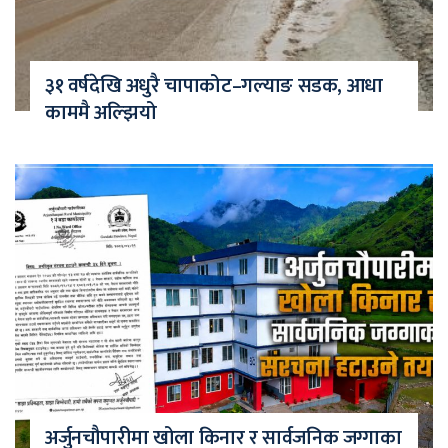
३१ वर्षदेखि अधुरै चापाकोट–गल्याङ सडक, आधा
काममै अल्झियो
अर्जुनचौपारीमा खोला किनार र सार्वजनिक जग्गाका