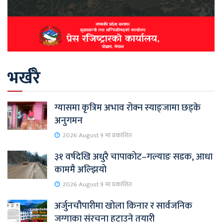
भर्खरै
ग्यासमा कृत्रिम अभाव रोक्न स्याङ्जामा छड्के
अनुगमन
2026 August 9 मा प्रकाशित
३१ वर्षदेखि अधुरै चापाकोट–गल्याङ सडक, आधा
काममै अल्झियो
2026 August 9 मा प्रकाशित
अर्जुनचौपारीमा खोला किनार र सार्वजनिक
जग्गाका संरचना हटाउने तयारी