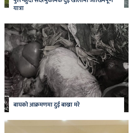
पुल नहुँदा सदरमुकामकै दुई खोलामा जोखिमपूर्ण
यात्रा
बाघको आक्रमणमा दुई बाख्रा मरे