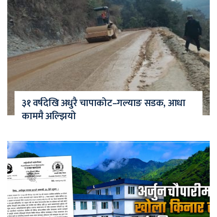
३१ वर्षदेखि अधुरै चापाकोट–गल्याङ सडक, आधा
काममै अल्झियो