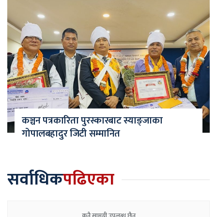
कञ्चन पत्रकारिता पुरस्कारबाट स्याङ्जाका
गोपालबहादुर जिटी सम्मानित
सर्वाधिक
पढिएका
कुनै सामग्री उपलब्ध छैन