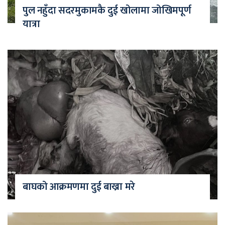
पुल नहुँदा सदरमुकामकै दुई खोलामा जोखिमपूर्ण
यात्रा
बाघको आक्रमणमा दुई बाख्रा मरे