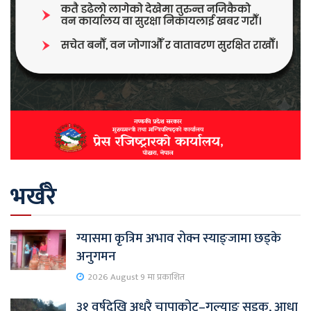
भर्खरै
ग्यासमा कृत्रिम अभाव रोक्न स्याङ्जामा छड्के
अनुगमन
2026 August 9 मा प्रकाशित
३१ वर्षदेखि अधुरै चापाकोट–गल्याङ सडक, आधा