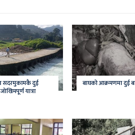
दा सदरमुकामकै दुई
बाघको आक्रमणमा दुई बाख
ोखिमपूर्ण यात्रा