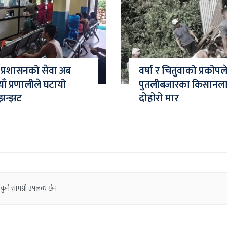
ा प्रशासनको सेवा अब
वर्षा र चितुवाको प्रकोपल
ँ प्रणालीले घटायो
पुतलीबजारका किसानल
झन्झट
दोहोरो मार
कुनै सामग्री उपलब्ध छैन