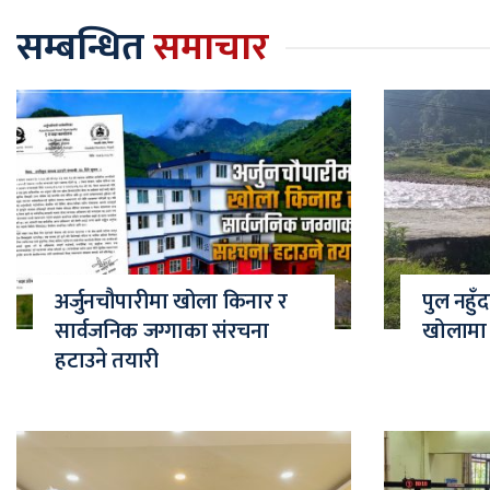
सम्बन्धित
समाचार
अर्जुनचौपारीमा खोला किनार र
पुल नहुँ
सार्वजनिक जग्गाका संरचना
खोलामा ज
हटाउने तयारी