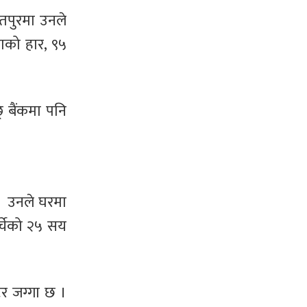
ितपुरमा उनले
ाको हार, ९५
रे बैंकमा पनि
 । उनले घरमा
्चेको २५ सय
टर जग्गा छ ।