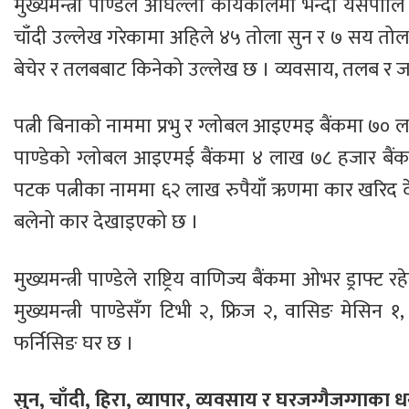
मुख्यमन्त्री पाण्डेले अघिल्लो कार्यकालमा भन्दा यस
चाँदी उल्लेख गरेकामा अहिले ४५ तोला सुन र ७ सय तोला 
बेचेर र तलबबाट किनेको उल्लेख छ । व्यवसाय, तलब र जग
पत्नी बिनाको नाममा प्रभु र ग्लोबल आइएमइ बैंकमा ७०
पाण्डेको ग्लोबल आइएमई बैंकमा ४ लाख ७८ हजार बैं
पटक पत्नीका नाममा ६२ लाख रुपैयाँ ऋणमा कार खरिद देख
बलेनो कार देखाइएको छ ।
मुख्यमन्त्री पाण्डेले राष्ट्रिय वाणिज्य बैंकमा ओभर ड्
मुख्यमन्त्री पाण्डेसँग टिभी २, फ्रिज २, वासिङ मेसि
फर्निसिङ घर छ ।
सुन, चाँदी, हिरा, व्यापार, व्यवसाय र घरजग्गैजग्गाका धन