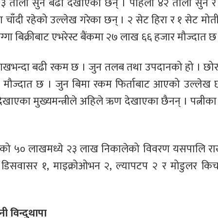
पालि ३ तोला सुन बढी देखाएका छन् । पहिला ४२ तोला सुन
चाँदी रहेको उल्लेख गरेका छन् । २ सेट हिरा र १ सेट मोती
्गा बिक्रीबाट एभरेस्ट बैंकमा २७ लाख ६६ हजार मौज्दात छ
 लाखभन्दा बढी रकम छ । जुन तलब तथा उपदानको हो । छोर
क मौज्दात छ । जुन बिमा रकम फिर्ताबाट आएको उल्लेख 
ाएका मुख्यमन्त्रीले अहिले ऋण देखाएका छैनन् । पत्नीका
राफ्ट रहेको ५० लाखमध्ये २३ लाख निकालेको विवरण यसपालि रा
न १, डिसवासर १, माइक्रोओभन २, ल्यापटप २ र मोडुलर कि
ी विन्दुथापा