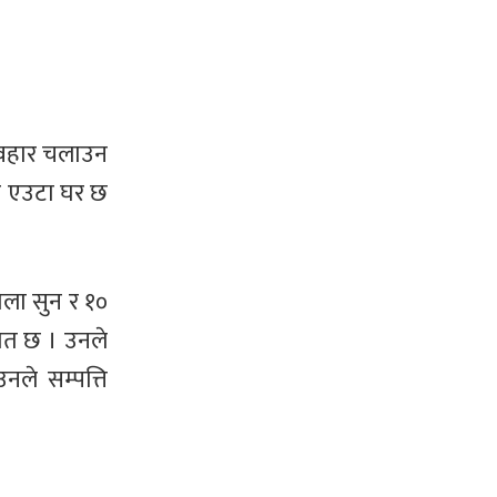
्यवहार चलाउन
 र एउटा घर छ
ोला सुन र १०
्दात छ । उनले
नले सम्पत्ति