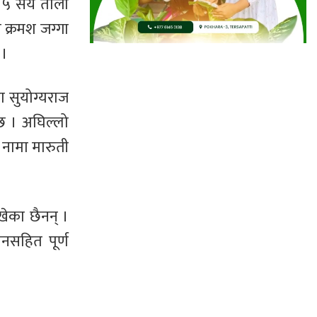
 र ५ सय तोला
 क्रमश जग्गा
 ।
ा सुयोग्यराज
छ । अघिल्लो
 नामा मारुती
खेका छैनन् ।
चनसहित पूर्ण