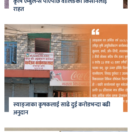
कृषि एम्बुलेन्स पाएपछि वालिङका किसानलाई
राहत
स्याङ्जाका कृषकलाई साढे दुई करोडभन्दा बढी
अनुदान