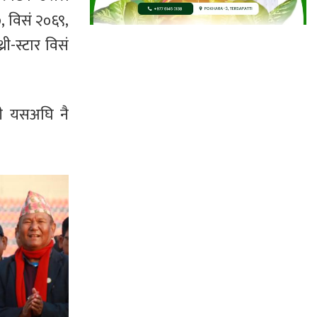
७, विसं २०६९,
ी-स्टार विसं
ोली यसअघि नै