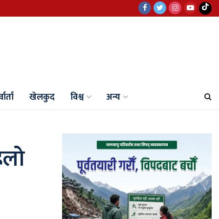
वार्ता
खेलकुद
विश्व
अन्य
िलो