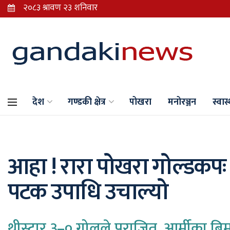
देश
गण्डकी क्षेत्र
पोखरा
मनोरञ्जन
स्वास्
आहा ! रारा पोखरा गोल्डकप
पटक उपाधि उचाल्यो
थ्रीस्टार ३–० गोलले पराजित, आर्मीका बिमल 