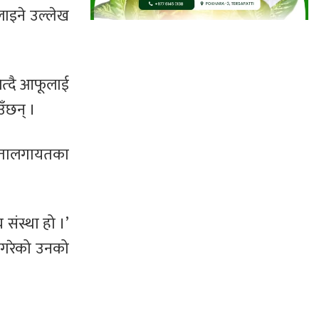
लाइने उल्लेख
जित्दै आफूलाई
उँछन् ।
तर्कतालगायतका
 संस्था हो ।’
ने गरेको उनको