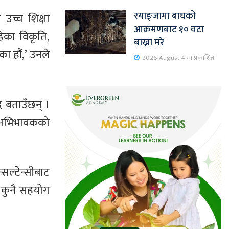
स्याङ्जामा बाघको
 उच्च शिक्षा
आक्रमणबाट १० वटा
हेका विकृति,
बाख्रा मरे
ा हौं,’ उनले
2026 August 4 मा प्रकाशित
े बताउँछन् ।
ी र अभिभावकको
्सल्टेन्सीबाट
ि कुनै सहयोग