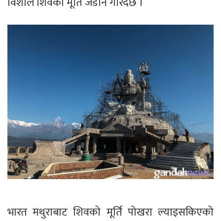
विशाल शिवको मूर्ति जडान गरिँदैछ ।
भारत मथुराबाट शिवको मूर्ति पोखरा ल्याइसकिएको