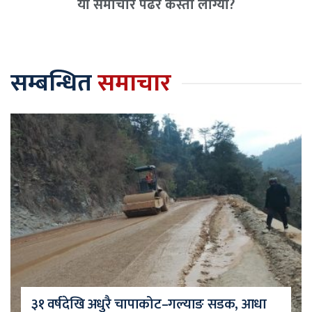
यो समाचार पढेर कस्तो लाग्यो?
सम्बन्धित
समाचार
३१ वर्षदेखि अधुरै चापाकोट–गल्याङ सडक, आधा