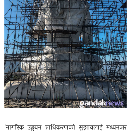
‘नागरिक उड्डयन प्राधिकरणको सुझावलाई मध्यनजर