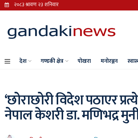
देश
गण्डकी क्षेत्र
पोखरा
मनोरञ्जन
स्वास्
‘छोराछोरी विदेश पठाएर प्रत्येक
नेपाल केशरी डा. मणिभद्र मु