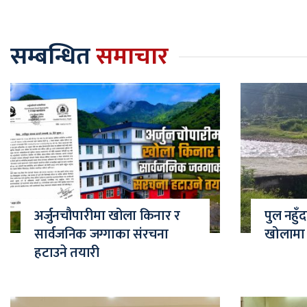
सम्बन्धित
समाचार
अर्जुनचौपारीमा खोला किनार र
पुल नहुँ
सार्वजनिक जग्गाका संरचना
खोलामा ज
हटाउने तयारी