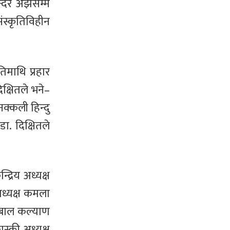
्दिर अझैसम्म
ंस्कृतिविहीन
तिमाथि प्रहार
िक्षितले भने–
नक्कली हिन्दु
ा. दिक्षितले
्रिय अध्यक्ष
ाध्यक्ष कमला
िय बाल कल्याण
स्की अध्यक्ष