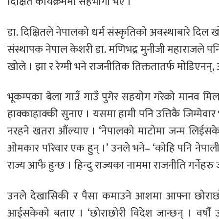
दिक्षित कार्यक्रममा सहभागी भए ।
डा. दिक्षितले नेपालको धर्म संस्कृतिको अवस्थाबारे दिल खो
संस्थापक नेपाल केशरी डा. मणिभद्र मुनीजी महाराजले प
खोले । झा र रेग्मी भने राजनीतिक तिक्ततातर्फ मोडिएनन्, 
भूकम्पका बेला गाउँ गाउँ पुगेर सहयोग गरेको मानव मि
हाक्काहाक्की सुनाए । यसमा हामी पनि उत्तिकै जिम्मेवार भ
नरहने खतरा औंल्याए । ‘नेपालको माटोमा जन्म लिईसकेपछि
ओमकार परिवार एक हुन् ।’ उनले भने– ‘कोहि पनि नेपाली हुन
राज्य आफै हुन्छ । हिन्दु राज्यका नाममा राजनीति गर्नेहर
उनले देखासिकी र पैसा कमाउने आशमा आफ्ना छोराछोर
आईसकेको बताए । ‘छोराछोरी विदेश जान्छन् । वर्षौं उ