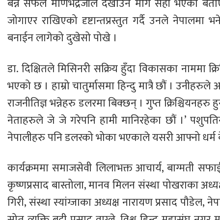
बन्न सफल मणिभद्रजीले देखाउने मार्ग सही भएको बताए 
जोगाएर राखिएको दृष्टान्तप्रस्तुत गर्दै उनले नेपालमा
बनाईन लागेको दुखेसो पोखे ।
डा. दिक्षितले मिसिनरी सक्रिय हुँदा विकासका नाममा क्रिश
भएको छ । हाम्रो चातुर्मासमा हिन्दु मात्रै छौं । उनीहरुल
राजनीतिज्ञ भन्नेहरु डलरमा बिक्छन् । गुप्त क्रिश्चियनहरु ह
नेताहरुले जे जे गरेपनि हामी मानिरहेका छौं ।’ पशुपत
नेपालीहरु पनि डलरको भोका भएकाले यसरी आफ्नो धर्म 
कार्यक्रममा समाजसेवी लिलाभक्त आचार्य, बाग्मती सफाई अ
कृष्णप्रसाद बास्तोला, मानव मिलन संस्था पोखराका अध्
गिरी, संस्था स्यांग्जाका अध्यक्ष नारायण प्रसाद पौडेल, 
स्रोत व्यक्ति बद्री प्रसाद वाग्ले, विश्व हिन्दु महास