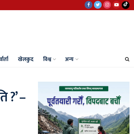
वार्ता
खेलकुद
विश्व
अन्य
ति ?’ –