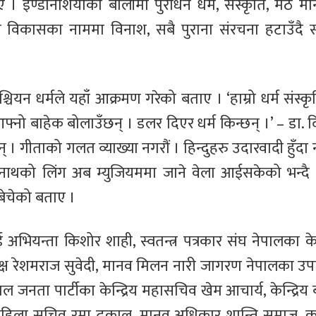
। ईण्डोनेशियाको बालीमा पुराधन धर्म, संस्कृति, मठ मन
 भने विकासका नाममा विनाश, सबै पुराना संरचना हटाउँदै स
्चियन धर्मले यहाँ आक्रमण गरेको बताए । ‘हाम्रो धर्म संस्कृ
े आफ्नो बाहेक बोलाउँछन् । डलर दिएर धर्म किन्छन् ।’ – डा. द
ुन् । गीताको गलत व्याख्या नगरौं । हिन्दुहरु उदारवादी हुँदा 
िनाथको लिंग अब म्युजियममा जाने वेला आईसकेको भन्दै ड
बेचेको बताए ।
भियन्ता किशोर शाही, स्वतन्त्र पत्रकार संघ नेपालका केन्द
यक्ष रेशमराज सुवेदी, मानव मिलन नारी जागरण नेपालका उप
नेपाल जनता पार्टीका केन्द्रिय महासचिव खेम आचार्य, केन्द्र
ंघ नगर महिला सचिव रमा ढकाल, मानव अधिकार शान्ति समाज, का